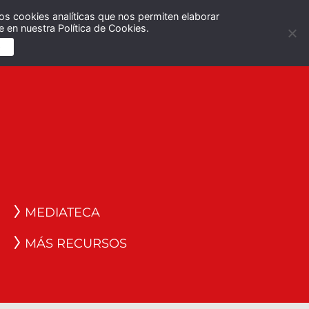
os cookies analíticas que nos permiten elaborar
Español
English
 en nuestra Política de Cookies.
S
MEDIATECA
MÁS RECURSOS