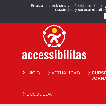
En este sitio web se sirven Cookies, de forma 
estadísticas y conocer el tráfi
INICIO
ACTUALIDAD
CURSO
JORN
BÚSQUEDA