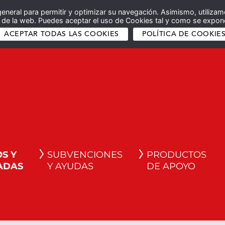
general para permitir y optimizar su navegación. Asimismo, utilizam
co de la web. Puedes aceptar el uso de Cookies tal y como se expone
ACEPTAR TODAS LAS COOKIES
POLÍTICA DE COOKIE
S Y
SUBVENCIONES
PRODUCTOS
ADAS
Y AYUDAS
DE APOYO