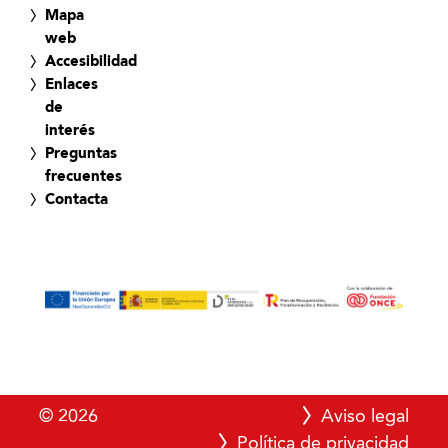
Mapa
web
Accesibilidad
Enlaces
de
interés
Preguntas
frecuentes
Contacta
© 2026
Aviso legal
Política de privacidad