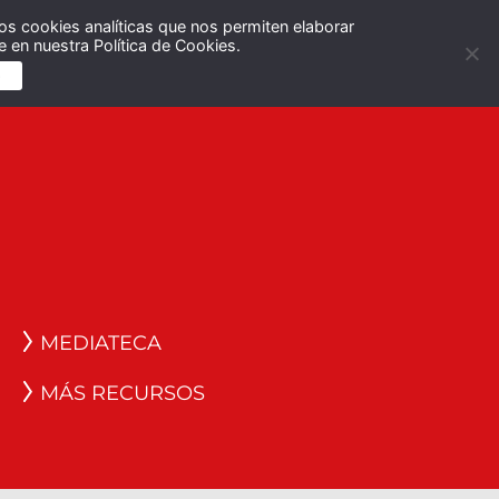
os cookies analíticas que nos permiten elaborar
Español
English
 en nuestra Política de Cookies.
S
MEDIATECA
MÁS RECURSOS