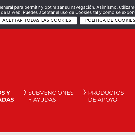
general para permitir y optimizar su navegación. Asimismo, utilizam
co de la web. Puedes aceptar el uso de Cookies tal y como se expone
ACEPTAR TODAS LAS COOKIES
POLÍTICA DE COOKIE
S Y
SUBVENCIONES
PRODUCTOS
ADAS
Y AYUDAS
DE APOYO