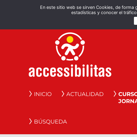
En este sitio web se sirven Cookies, de forma 
estadísticas y conocer el tráfi
INICIO
ACTUALIDAD
CURSO
JORN
BÚSQUEDA