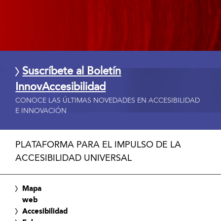
Suscríbete al Boletín
InnovAccesibilidad
CONOCE LAS ÚLTIMAS NOVEDADES EN ACCESIBILIDAD
E INNOVACIÓN
PLATAFORMA PARA EL IMPULSO DE LA
ACCESIBILIDAD UNIVERSAL
Mapa
web
Accesibilidad