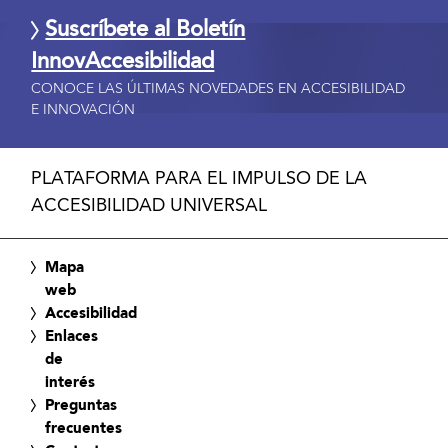
Suscríbete al Boletín
InnovAccesibilidad
CONOCE LAS ÚLTIMAS NOVEDADES EN ACCESIBILIDAD
E INNOVACIÓN
PLATAFORMA PARA EL IMPULSO DE LA
ACCESIBILIDAD UNIVERSAL
Mapa
web
Accesibilidad
Enlaces
de
interés
Preguntas
frecuentes