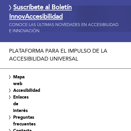
Suscríbete al Boletín
InnovAccesibilidad
CONOCE LAS ÚLTIMAS NOVEDADES EN ACCESIBILIDAD
E INNOVACIÓN
PLATAFORMA PARA EL IMPULSO DE LA
ACCESIBILIDAD UNIVERSAL
Mapa
web
Accesibilidad
Enlaces
de
interés
Preguntas
frecuentes