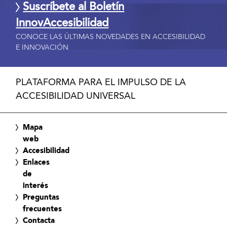
Suscríbete al Boletín
InnovAccesibilidad
CONOCE LAS ÚLTIMAS NOVEDADES EN ACCESIBILIDAD
E INNOVACIÓN
PLATAFORMA PARA EL IMPULSO DE LA
ACCESIBILIDAD UNIVERSAL
Mapa
web
Accesibilidad
Enlaces
de
interés
Preguntas
frecuentes
Contacta