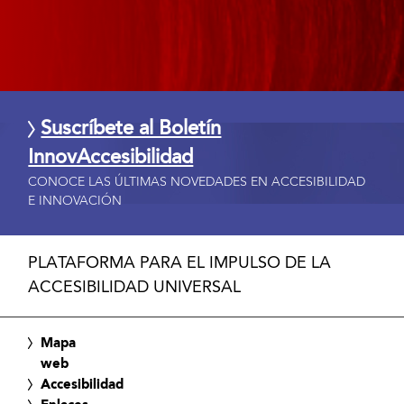
Suscríbete al Boletín
InnovAccesibilidad
CONOCE LAS ÚLTIMAS NOVEDADES EN ACCESIBILIDAD
E INNOVACIÓN
PLATAFORMA PARA EL IMPULSO DE LA
ACCESIBILIDAD UNIVERSAL
Mapa
web
Accesibilidad