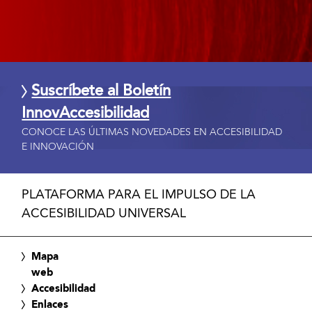
Suscríbete al Boletín
InnovAccesibilidad
CONOCE LAS ÚLTIMAS NOVEDADES EN ACCESIBILIDAD
E INNOVACIÓN
PLATAFORMA PARA EL IMPULSO DE LA
ACCESIBILIDAD UNIVERSAL
Mapa
web
Accesibilidad
Enlaces