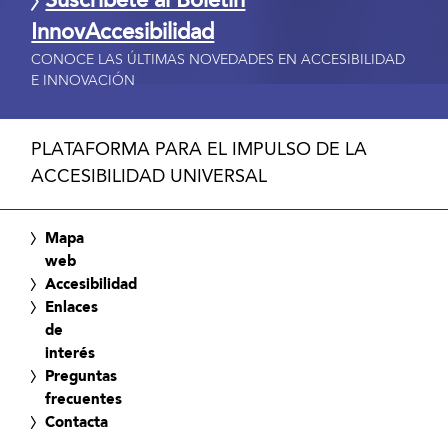
Suscríbete al Boletín
InnovAccesibilidad
CONOCE LAS ÚLTIMAS NOVEDADES EN ACCESIBILIDAD
E INNOVACIÓN
PLATAFORMA PARA EL IMPULSO DE LA
ACCESIBILIDAD UNIVERSAL
Mapa
web
Accesibilidad
Enlaces
de
interés
Preguntas
frecuentes
Contacta