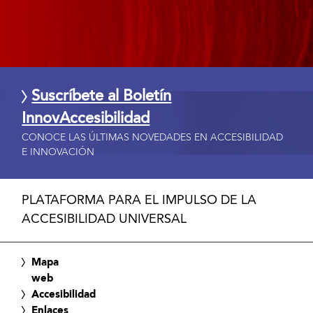
Suscríbete al Boletín
InnovAccesibilidad
CONOCE LAS ÚLTIMAS NOVEDADES EN ACCESIBILIDAD
E INNOVACIÓN
PLATAFORMA PARA EL IMPULSO DE LA
ACCESIBILIDAD UNIVERSAL
Mapa
web
Accesibilidad
Enlaces