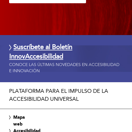
Suscríbete al Boletín
InnovAccesibilidad
CONOCE LAS ÚLTIMAS NOVEDADES EN ACCESIBILIDAD
E INNOVACIÓN
PLATAFORMA PARA EL IMPULSO DE LA
ACCESIBILIDAD UNIVERSAL
Mapa
web
Accesibilidad