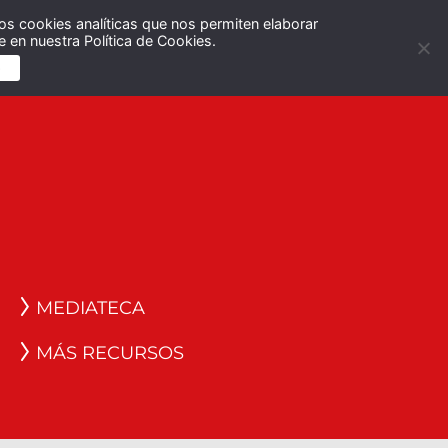
os cookies analíticas que nos permiten elaborar
Español
English
 en nuestra Política de Cookies.
S
MEDIATECA
MÁS RECURSOS