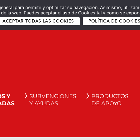
general para permitir y optimizar su navegación. Asimismo, utilizam
co de la web. Puedes aceptar el uso de Cookies tal y como se expone
ACEPTAR TODAS LAS COOKIES
POLÍTICA DE COOKIE
S Y
SUBVENCIONES
PRODUCTOS
ADAS
Y AYUDAS
DE APOYO