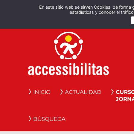
En este sitio web se sirven Cookies, de forma 
estadísticas y conocer el tráfi
INICIO
ACTUALIDAD
CURSO
JORN
BÚSQUEDA