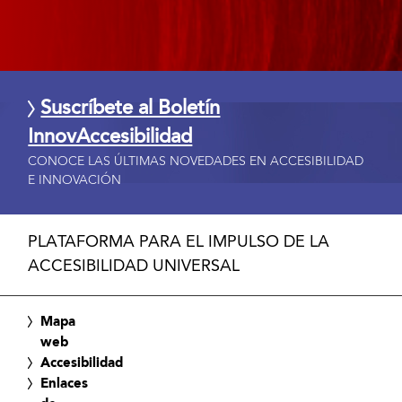
Suscríbete al Boletín
InnovAccesibilidad
CONOCE LAS ÚLTIMAS NOVEDADES EN ACCESIBILIDAD
E INNOVACIÓN
PLATAFORMA PARA EL IMPULSO DE LA
ACCESIBILIDAD UNIVERSAL
Mapa
web
Accesibilidad
Enlaces