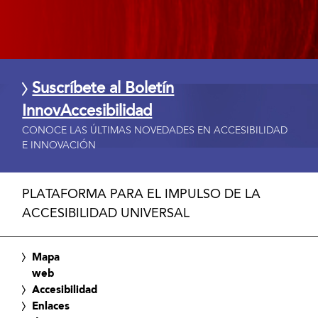
Suscríbete al Boletín
InnovAccesibilidad
CONOCE LAS ÚLTIMAS NOVEDADES EN ACCESIBILIDAD
E INNOVACIÓN
PLATAFORMA PARA EL IMPULSO DE LA
ACCESIBILIDAD UNIVERSAL
Mapa
web
Accesibilidad
Enlaces