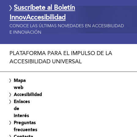
Suscríbete al Boletín
InnovAccesibilidad
CONOCE LAS ÚLTIMAS NOVEDADES EN ACCESIBILIDAD
E INNOVACIÓN
PLATAFORMA PARA EL IMPULSO DE LA
ACCESIBILIDAD UNIVERSAL
Mapa
web
Accesibilidad
Enlaces
de
interés
Preguntas
frecuentes