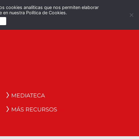
os cookies analíticas que nos permiten elaborar
Español
English
 en nuestra Política de Cookies.
S
MEDIATECA
MÁS RECURSOS