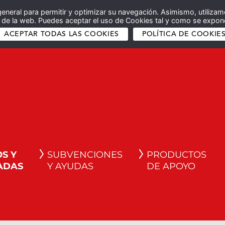
general para permitir y optimizar su navegación. Asimismo, utilizam
co de la web. Puedes aceptar el uso de Cookies tal y como se expone
ACEPTAR TODAS LAS COOKIES
POLÍTICA DE COOKIE
S Y
SUBVENCIONES
PRODUCTOS
ADAS
Y AYUDAS
DE APOYO