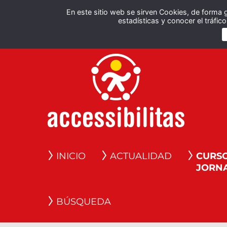
En este sitio web se sirven Cookies, de forma 
estadísticas y conocer el tráfi
INICIO
ACTUALIDAD
CURSO
JORN
BÚSQUEDA