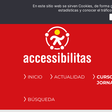
En este sitio web se sirven Cookies, de forma 
estadísticas y conocer el tráfi
INICIO
ACTUALIDAD
CURSO
JORN
BÚSQUEDA