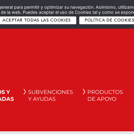
general para permitir y optimizar su navegación. Asimismo, utilizam
co de la web. Puedes aceptar el uso de Cookies tal y como se expone
ACEPTAR TODAS LAS COOKIES
POLÍTICA DE COOKIE
S Y
SUBVENCIONES
PRODUCTOS
ADAS
Y AYUDAS
DE APOYO