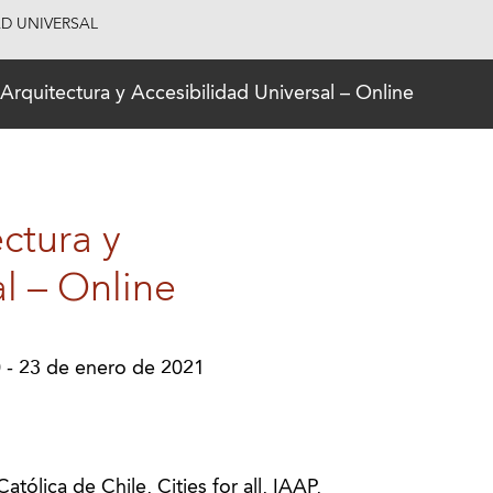
AD UNIVERSAL
rquitectura y Accesibilidad Universal – Online
ctura y
l – Online
 - 23 de enero de 2021
atólica de Chile, Cities for all, IAAP,