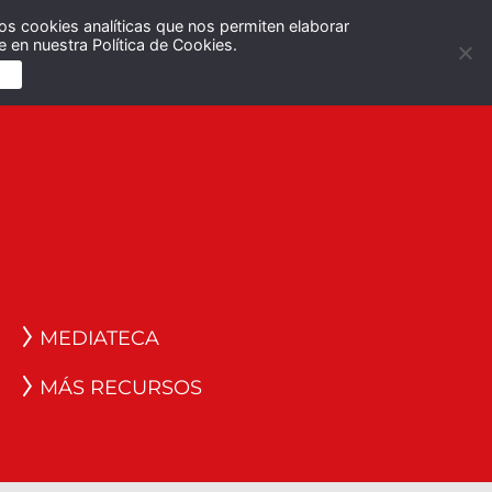
os cookies analíticas que nos permiten elaborar
Español
English
 en nuestra Política de Cookies.
S
MEDIATECA
MÁS RECURSOS