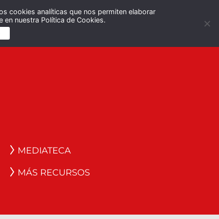
os cookies analíticas que nos permiten elaborar
Español
English
 en nuestra Política de Cookies.
S
MEDIATECA
MÁS RECURSOS