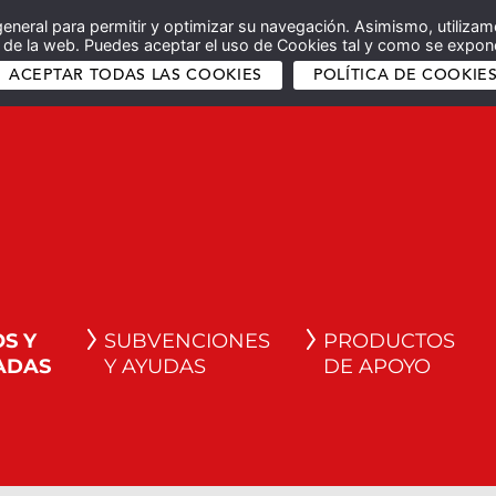
general para permitir y optimizar su navegación. Asimismo, utilizam
co de la web. Puedes aceptar el uso de Cookies tal y como se expone
ACEPTAR TODAS LAS COOKIES
POLÍTICA DE COOKIE
S Y
SUBVENCIONES
PRODUCTOS
ADAS
Y AYUDAS
DE APOYO