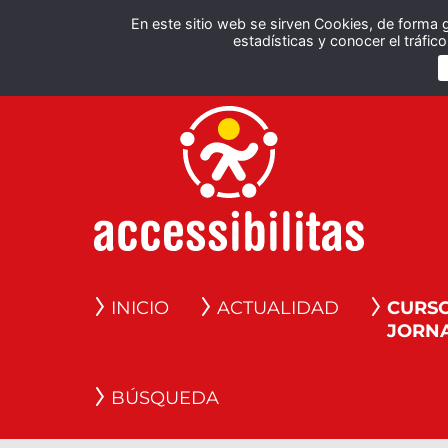
En este sitio web se sirven Cookies, de forma 
estadísticas y conocer el tráfi
INICIO
ACTUALIDAD
CURSO
JORN
BÚSQUEDA