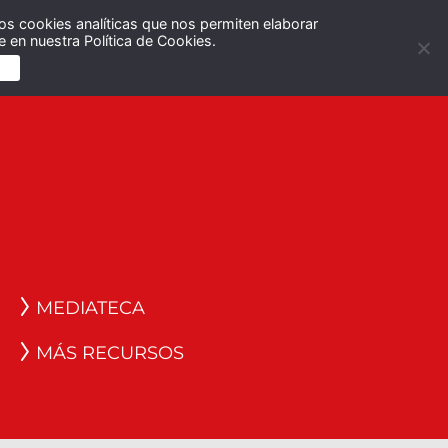
os cookies analíticas que nos permiten elaborar
Español
English
 en nuestra Política de Cookies.
S
MEDIATECA
MÁS RECURSOS