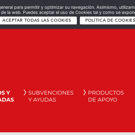
general para permitir y optimizar su navegación. Asimismo, utilizam
co de la web. Puedes aceptar el uso de Cookies tal y como se expone
ACEPTAR TODAS LAS COOKIES
POLÍTICA DE COOKIE
S Y
SUBVENCIONES
PRODUCTOS
ADAS
Y AYUDAS
DE APOYO