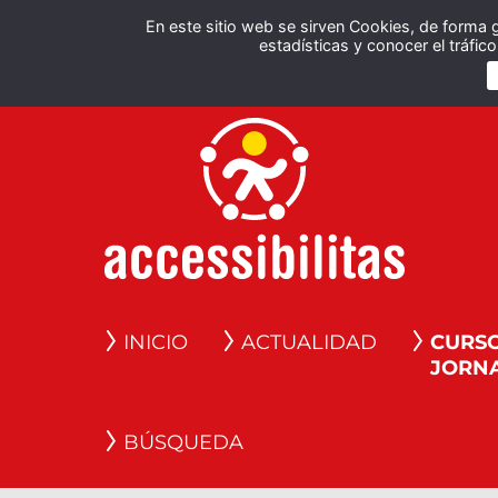
En este sitio web se sirven Cookies, de forma 
estadísticas y conocer el tráfi
INICIO
ACTUALIDAD
CURSO
JORN
BÚSQUEDA