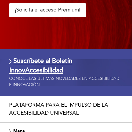
¡Solicita el acceso Premium!
Suscríbete al Boletín
InnovAccesibilidad
CONOCE LAS ÚLTIMAS NOVEDADES EN ACCESIBILIDAD
E INNOVACIÓN
PLATAFORMA PARA EL IMPULSO DE LA
ACCESIBILIDAD UNIVERSAL
Mapa