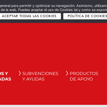
general para permitir y optimizar su navegación. Asimismo, utilizam
co de la web. Puedes aceptar el uso de Cookies tal y como se expone
ACEPTAR TODAS LAS COOKIES
POLÍTICA DE COOKIE
S Y
SUBVENCIONES
PRODUCTOS
ADAS
Y AYUDAS
DE APOYO