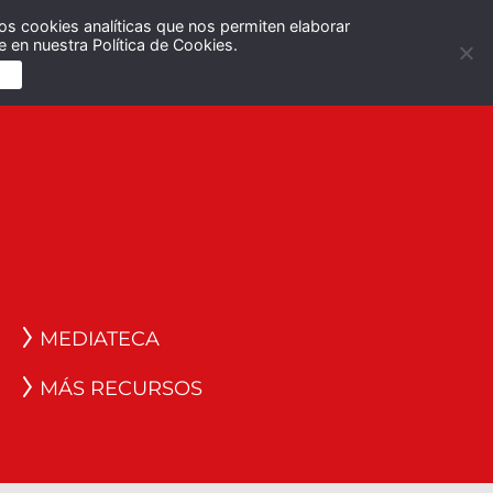
os cookies analíticas que nos permiten elaborar
Español
English
 en nuestra Política de Cookies.
S
MEDIATECA
MÁS RECURSOS