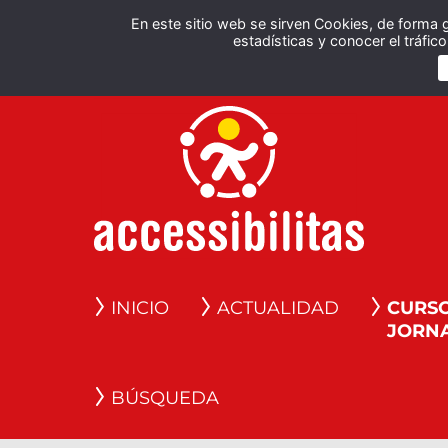
En este sitio web se sirven Cookies, de forma 
estadísticas y conocer el tráfi
INICIO
ACTUALIDAD
CURSO
JORN
BÚSQUEDA