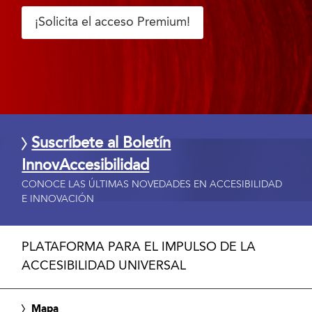
¡Solicita el acceso Premium!
Suscríbete al Boletín
InnovAccesibilidad
CONOCE LAS ÚLTIMAS NOVEDADES EN ACCESIBILIDAD
E INNOVACIÓN
PLATAFORMA PARA EL IMPULSO DE LA
ACCESIBILIDAD UNIVERSAL
Mapa