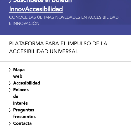
Suscríbete al Boletín
InnovAccesibilidad
CONOCE LAS ÚLTIMAS NOVEDADES EN ACCESIBILIDAD
E INNOVACIÓN
PLATAFORMA PARA EL IMPULSO DE LA
ACCESIBILIDAD UNIVERSAL
Mapa
web
Accesibilidad
Enlaces
de
interés
Preguntas
frecuentes
Contacta