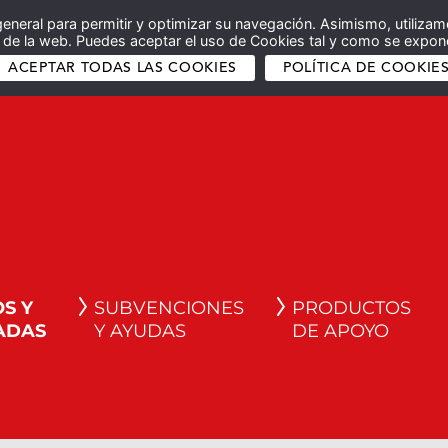
general para permitir y optimizar su navegación. Asimismo, utilizam
co de la web. Puedes aceptar el uso de Cookies tal y como se expone
ACEPTAR TODAS LAS COOKIES
POLÍTICA DE COOKIE
S Y
SUBVENCIONES
PRODUCTOS
ADAS
Y AYUDAS
DE APOYO