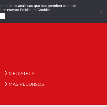
os cookies analíticas que nos permiten elaborar
Español
English
 en nuestra Política de Cookies.
S
MEDIATECA
MÁS RECURSOS