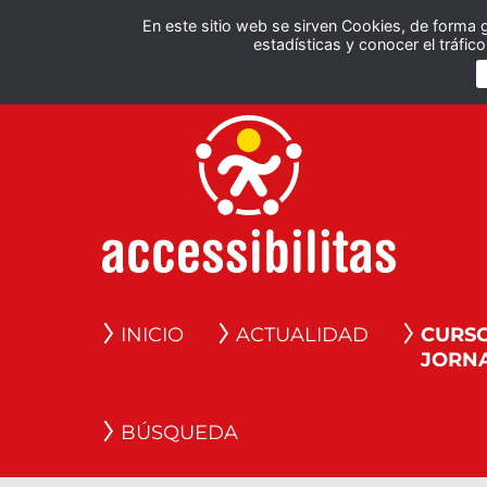
En este sitio web se sirven Cookies, de forma 
estadísticas y conocer el tráfi
INICIO
ACTUALIDAD
CURSO
JORN
BÚSQUEDA