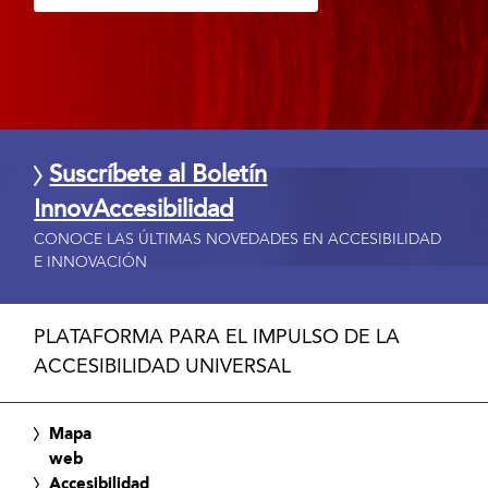
Suscríbete al Boletín
InnovAccesibilidad
CONOCE LAS ÚLTIMAS NOVEDADES EN ACCESIBILIDAD
E INNOVACIÓN
PLATAFORMA PARA EL IMPULSO DE LA
ACCESIBILIDAD UNIVERSAL
Mapa
web
Accesibilidad