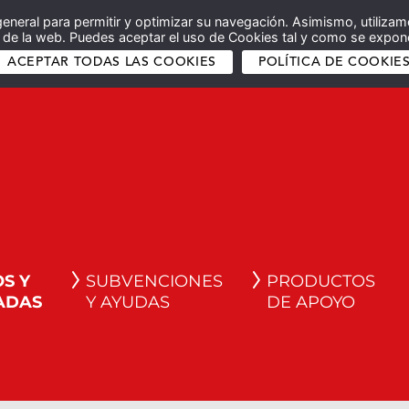
general para permitir y optimizar su navegación. Asimismo, utilizam
co de la web. Puedes aceptar el uso de Cookies tal y como se expone
ACEPTAR TODAS LAS COOKIES
POLÍTICA DE COOKIE
S Y
SUBVENCIONES
PRODUCTOS
ADAS
Y AYUDAS
DE APOYO