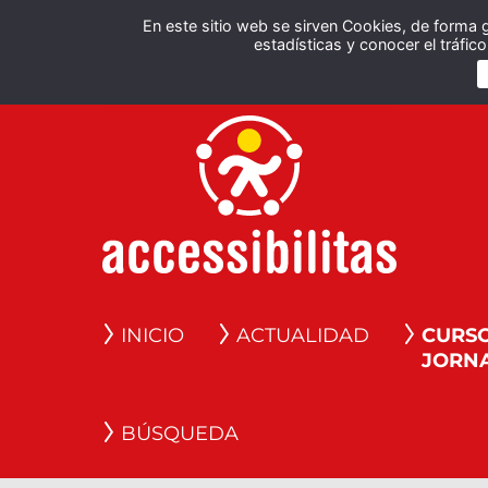
En este sitio web se sirven Cookies, de forma 
estadísticas y conocer el tráfi
INICIO
ACTUALIDAD
CURSO
JORN
BÚSQUEDA