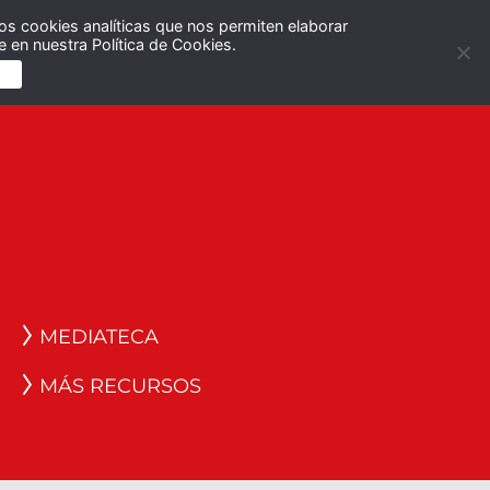
os cookies analíticas que nos permiten elaborar
Español
English
 en nuestra Política de Cookies.
S
MEDIATECA
MÁS RECURSOS