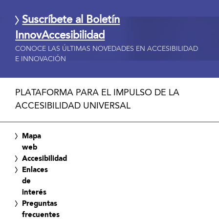
Suscríbete al Boletín
InnovAccesibilidad
CONOCE LAS ÚLTIMAS NOVEDADES EN ACCESIBILIDAD
E INNOVACIÓN
PLATAFORMA PARA EL IMPULSO DE LA
ACCESIBILIDAD UNIVERSAL
Mapa
web
Accesibilidad
Enlaces
de
interés
Preguntas
frecuentes