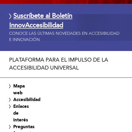
Suscríbete al Boletín
InnovAccesibilidad
CONOCE LAS ÚLTIMAS NOVEDADES EN ACCESIBILIDAD
E INNOVACIÓN
PLATAFORMA PARA EL IMPULSO DE LA
ACCESIBILIDAD UNIVERSAL
Mapa
web
Accesibilidad
Enlaces
de
interés
Preguntas