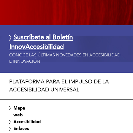
Suscríbete al Boletín
InnovAccesibilidad
CONOCE LAS ÚLTIMAS NOVEDADES EN ACCESIBILIDAD
E INNOVACIÓN
PLATAFORMA PARA EL IMPULSO DE LA
ACCESIBILIDAD UNIVERSAL
Mapa
web
Accesibilidad
Enlaces