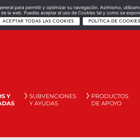
general para permitir y optimizar su navegación. Asimismo, utilizam
co de la web. Puedes aceptar el uso de Cookies tal y como se expone
ACEPTAR TODAS LAS COOKIES
POLÍTICA DE COOKIE
S Y
SUBVENCIONES
PRODUCTOS
ADAS
Y AYUDAS
DE APOYO