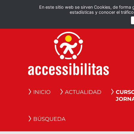
En este sitio web se sirven Cookies, de forma 
estadísticas y conocer el tráfi
INICIO
ACTUALIDAD
CURSO
JORN
BÚSQUEDA