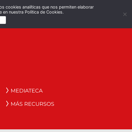
os cookies analíticas que nos permiten elaborar
Español
English
 en nuestra Política de Cookies.
S
MEDIATECA
MÁS RECURSOS