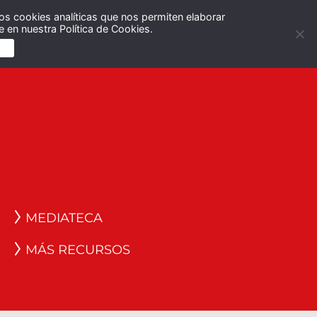
os cookies analíticas que nos permiten elaborar
Español
English
 en nuestra Política de Cookies.
S
MEDIATECA
MÁS RECURSOS