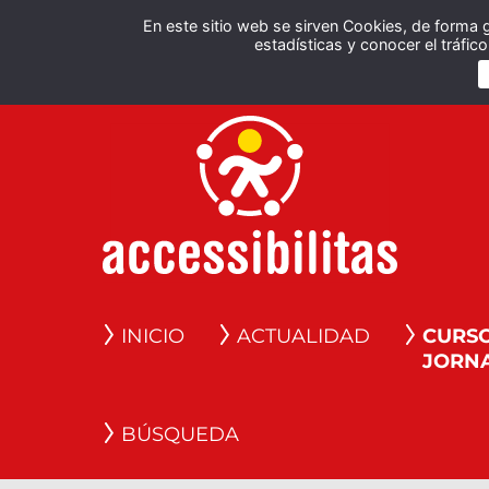
En este sitio web se sirven Cookies, de forma 
estadísticas y conocer el tráfi
INICIO
ACTUALIDAD
CURSO
JORN
BÚSQUEDA