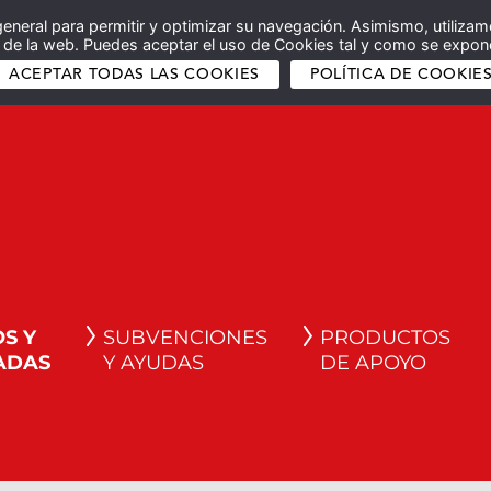
general para permitir y optimizar su navegación. Asimismo, utilizam
co de la web. Puedes aceptar el uso de Cookies tal y como se expone
ACEPTAR TODAS LAS COOKIES
POLÍTICA DE COOKIE
S Y
SUBVENCIONES
PRODUCTOS
ADAS
Y AYUDAS
DE APOYO