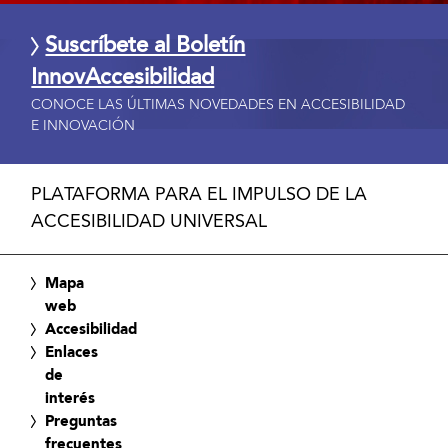
Suscríbete al Boletín
InnovAccesibilidad
CONOCE LAS ÚLTIMAS NOVEDADES EN ACCESIBILIDAD
E INNOVACIÓN
PLATAFORMA PARA EL IMPULSO DE LA
ACCESIBILIDAD UNIVERSAL
Mapa
web
Accesibilidad
Enlaces
de
interés
Preguntas
frecuentes