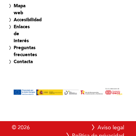
Mapa
web
Accesibilidad
Enlaces
de
interés
Preguntas
frecuentes
Contacta
© 2026
Aviso legal
Política de privacidad