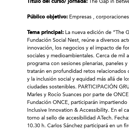
Título del curso/ jornada:
The Gap in Betwe
Público objetivo:
Empresas , corporaciones
Tema principal:
La nueva edición de “The G
Fundación Social Nest, reúne a diversos ac
innovación, los negocios y el impacto de fo
sociales y medioambientales. Cerca de mil a
programa con sesiones plenarias, paneles y t
tratarán en profundidad retos relacionados c
y la inclusión social y equidad más allá de l
ciudades sostenibles. PARTICIPACIÓN GRU
Marles y Rocío Suances por parte de ONCE y
Fundación ONCE, participarán impartiendo un
Inclusive Innovation & Accessibility. En el c
torno al sello de accesibilidad ATech. Fech
10.30 h. Carlos Sánchez participará en un fir