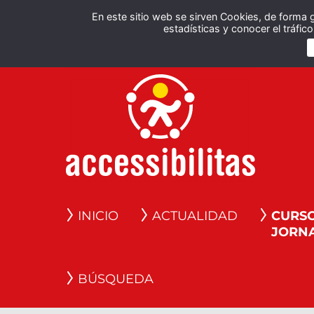
En este sitio web se sirven Cookies, de forma 
estadísticas y conocer el tráfi
INICIO
ACTUALIDAD
CURSO
JORN
BÚSQUEDA