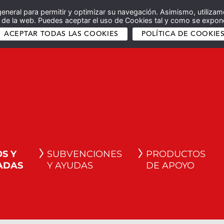
general para permitir y optimizar su navegación. Asimismo, utilizam
co de la web. Puedes aceptar el uso de Cookies tal y como se expone
ACEPTAR TODAS LAS COOKIES
POLÍTICA DE COOKIE
S Y
SUBVENCIONES
PRODUCTOS
ADAS
Y AYUDAS
DE APOYO