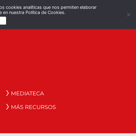
os cookies analíticas que nos permiten elaborar
Español
English
 en nuestra Política de Cookies.
S
MEDIATECA
MÁS RECURSOS