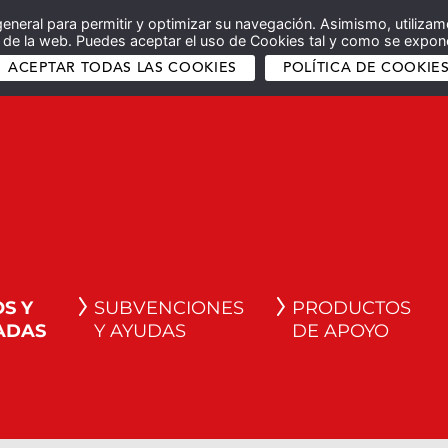
general para permitir y optimizar su navegación. Asimismo, utilizam
co de la web. Puedes aceptar el uso de Cookies tal y como se expone
ACEPTAR TODAS LAS COOKIES
POLÍTICA DE COOKIE
S Y
SUBVENCIONES
PRODUCTOS
ADAS
Y AYUDAS
DE APOYO