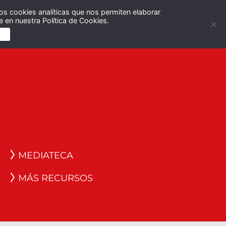
os cookies analíticas que nos permiten elaborar
Español
English
 en nuestra Política de Cookies.
S
MEDIATECA
MÁS RECURSOS