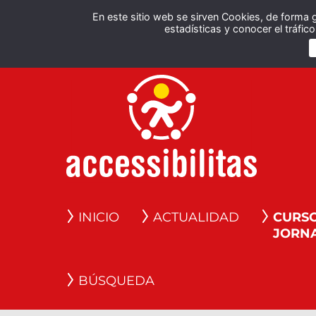
En este sitio web se sirven Cookies, de forma 
estadísticas y conocer el tráfi
INICIO
ACTUALIDAD
CURSO
JORN
BÚSQUEDA