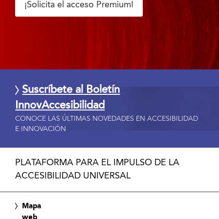
¡Solicita el acceso Premium!
Suscríbete al Boletín
InnovAccesibilidad
CONOCE LAS ÚLTIMAS NOVEDADES EN ACCESIBILIDAD
E INNOVACIÓN
PLATAFORMA PARA EL IMPULSO DE LA
ACCESIBILIDAD UNIVERSAL
Mapa
web