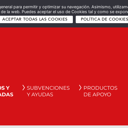
general para permitir y optimizar su navegación. Asimismo, utilizam
co de la web. Puedes aceptar el uso de Cookies tal y como se expone
ACEPTAR TODAS LAS COOKIES
POLÍTICA DE COOKIE
S Y
SUBVENCIONES
PRODUCTOS
ADAS
Y AYUDAS
DE APOYO