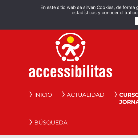
En este sitio web se sirven Cookies, de forma 
estadísticas y conocer el tráfi
INICIO
ACTUALIDAD
CURSO
JORN
BÚSQUEDA