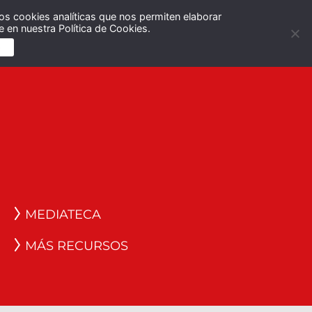
os cookies analíticas que nos permiten elaborar
Español
English
 en nuestra Política de Cookies.
S
MEDIATECA
MÁS RECURSOS