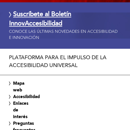
Suscríbete al Boletín
InnovAccesibilidad
CONOCE LAS ÚLTIMAS NOVEDADES EN ACCESIBILIDAD
E INNOVACIÓN
PLATAFORMA PARA EL IMPULSO DE LA
ACCESIBILIDAD UNIVERSAL
Mapa
web
Accesibilidad
Enlaces
de
interés
Preguntas