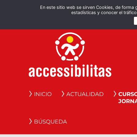
En este sitio web se sirven Cookies, de forma 
estadísticas y conocer el tráfi
INICIO
ACTUALIDAD
CURSO
JORN
BÚSQUEDA