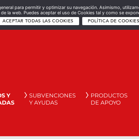
general para permitir y optimizar su navegación. Asimismo, utilizam
co de la web. Puedes aceptar el uso de Cookies tal y como se expone
ACEPTAR TODAS LAS COOKIES
POLÍTICA DE COOKIE
S Y
SUBVENCIONES
PRODUCTOS
ADAS
Y AYUDAS
DE APOYO