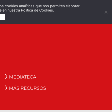
os cookies analíticas que nos permiten elaborar
Español
English
 en nuestra Política de Cookies.
S
MEDIATECA
MÁS RECURSOS