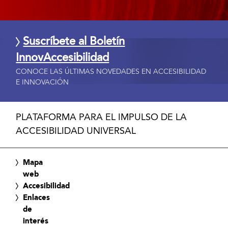
Suscríbete al Boletín
InnovAccesibilidad
CONOCE LAS ÚLTIMAS NOVEDADES EN ACCESIBILIDAD
E INNOVACIÓN
PLATAFORMA PARA EL IMPULSO DE LA
ACCESIBILIDAD UNIVERSAL
Mapa
web
Accesibilidad
Enlaces
de
interés