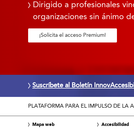
t
Dirigido a profesionales vin
o
organizaciones sin ánimo de
2
0
2
¡Solicita el acceso Premium!
6
.
E
n
e
s
Suscríbete al Boletín InnovAccesib
t
a
PLATAFORMA PARA EL IMPULSO DE LA A
t
a
b
Mapa web
Accesibilidad
l