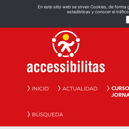
En este sitio web se sirven Cookies, de forma 
estadísticas y conocer el tráfi
INICIO
ACTUALIDAD
CURSO
JORN
BÚSQUEDA