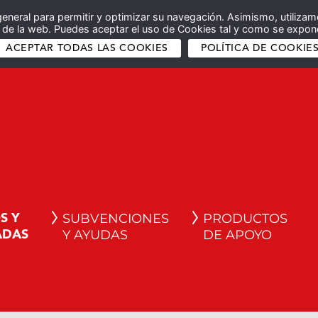
general para permitir y optimizar su navegación. Asimismo, utilizam
co de la web. Puedes aceptar el uso de Cookies tal y como se expone
ACEPTAR TODAS LAS COOKIES
POLÍTICA DE COOKIE
SUBVENCIONES
PRODUCTOS
S Y
Y AYUDAS
DE APOYO
ADAS