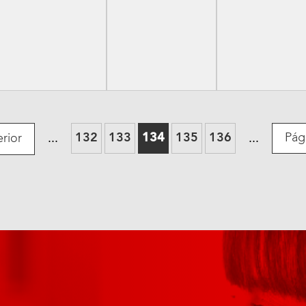
132
133
134
135
136
Pág
rior
...
...