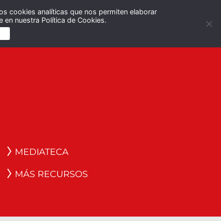
os cookies analíticas que nos permiten elaborar
Español
English
 en nuestra Política de Cookies.
S
MEDIATECA
MÁS RECURSOS