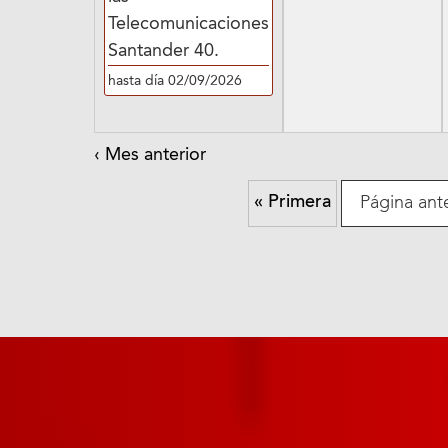
o
Telecomunicaciones
s
Santander 40.
y
hasta día 02/09/2026
j
o
‹
Mes anterior
r
n
« Primera
Página ante
a
d
a
s
,
a
g
o
s