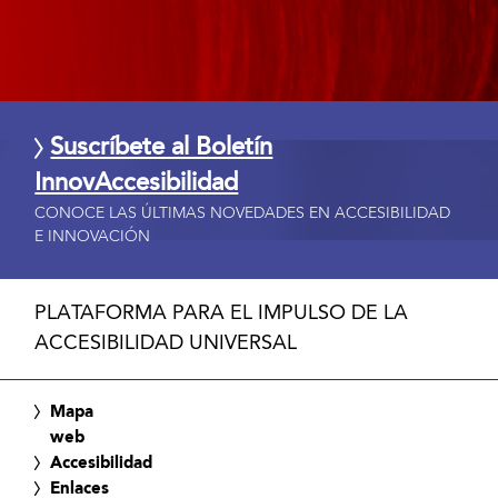
Suscríbete al Boletín
InnovAccesibilidad
CONOCE LAS ÚLTIMAS NOVEDADES EN ACCESIBILIDAD
E INNOVACIÓN
PLATAFORMA PARA EL IMPULSO DE LA
ACCESIBILIDAD UNIVERSAL
Mapa
web
Accesibilidad
Enlaces