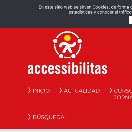
En este sitio web se sirven Cookies, de forma 
estadísticas y conocer el tráfi
INICIO
ACTUALIDAD
CURSO
JORN
BÚSQUEDA