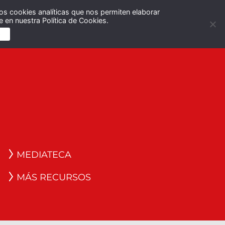
os cookies analíticas que nos permiten elaborar
Español
English
 en nuestra Política de Cookies.
S
MEDIATECA
MÁS RECURSOS