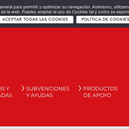
general para permitir y optimizar su navegación. Asimismo, utilizam
co de la web. Puedes aceptar el uso de Cookies tal y como se expone
ACEPTAR TODAS LAS COOKIES
POLÍTICA DE COOKIE
S Y
SUBVENCIONES
PRODUCTOS
ADAS
Y AYUDAS
DE APOYO