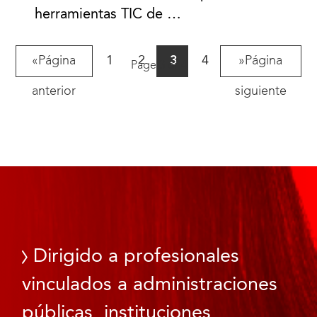
herramientas TIC de …
«
1
2
3
4
»
Page 3 of 4
Dirigido a profesionales
vinculados a administraciones
públicas, instituciones