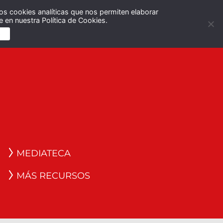
os cookies analíticas que nos permiten elaborar
Español
English
 en nuestra Política de Cookies.
S
MEDIATECA
MÁS RECURSOS