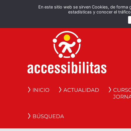
En este sitio web se sirven Cookies, de forma 
estadísticas y conocer el tráfi
INICIO
ACTUALIDAD
CURSO
JORN
BÚSQUEDA