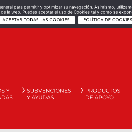
general para permitir y optimizar su navegación. Asimismo, utilizam
co de la web. Puedes aceptar el uso de Cookies tal y como se expone
ACEPTAR TODAS LAS COOKIES
POLÍTICA DE COOKIE
S Y
SUBVENCIONES
PRODUCTOS
ADAS
Y AYUDAS
DE APOYO