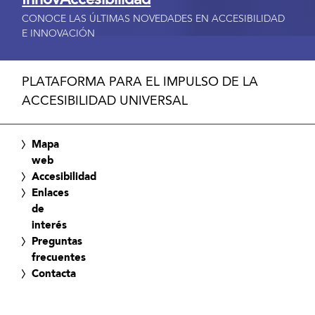
InnovAccesibilidad
CONOCE LAS ÚLTIMAS NOVEDADES EN ACCESIBILIDAD
E INNOVACIÓN
PLATAFORMA PARA EL IMPULSO DE LA
ACCESIBILIDAD UNIVERSAL
Mapa
web
Accesibilidad
Enlaces
de
interés
Preguntas
frecuentes
Contacta