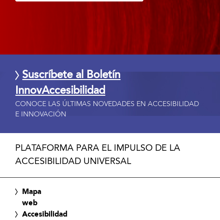
Suscríbete al Boletín
InnovAccesibilidad
CONOCE LAS ÚLTIMAS NOVEDADES EN ACCESIBILIDAD
E INNOVACIÓN
PLATAFORMA PARA EL IMPULSO DE LA
ACCESIBILIDAD UNIVERSAL
Mapa
web
Accesibilidad