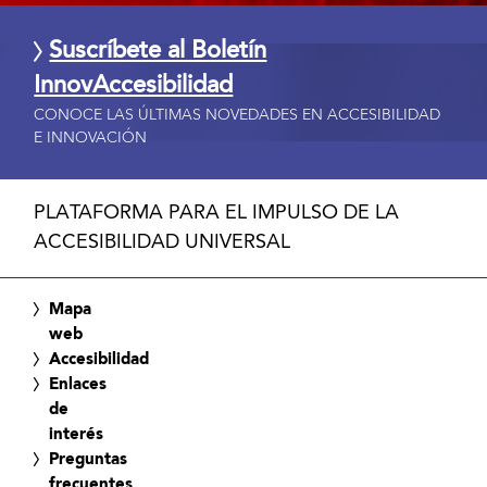
Suscríbete al Boletín
InnovAccesibilidad
CONOCE LAS ÚLTIMAS NOVEDADES EN ACCESIBILIDAD
E INNOVACIÓN
PLATAFORMA PARA EL IMPULSO DE LA
ACCESIBILIDAD UNIVERSAL
Mapa
web
Accesibilidad
Enlaces
de
interés
Preguntas
frecuentes