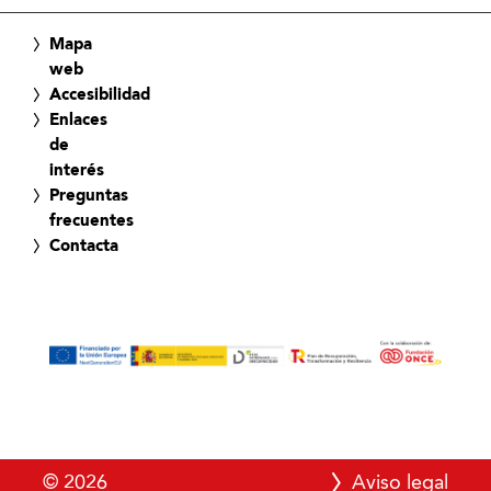
Mapa
web
Accesibilidad
Enlaces
de
interés
Preguntas
frecuentes
Contacta
© 2026
Aviso legal